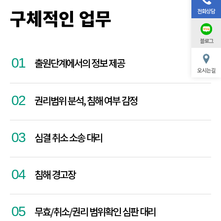
구체적인 업무
전화상담
블로그
01
출원단계에서의 정보 제공
오시는 길
02
권리범위 분석, 침해 여부 감정
03
심결 취소 소송 대리
04
침해 경고장
05
무효/취소/권리 범위확인 심판 대리