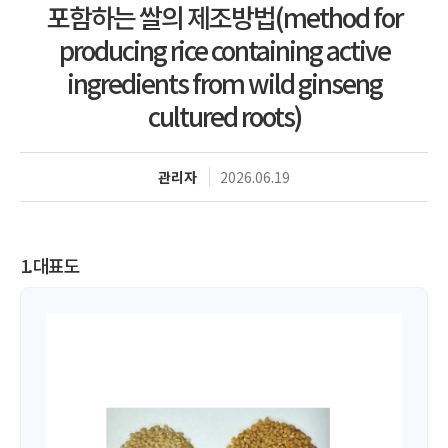
포함하는 쌀의 제조방법(method for
producing rice containing active
ingredients from wild ginseng
cultured roots)
관리자
2026.06.19
1. 대표도