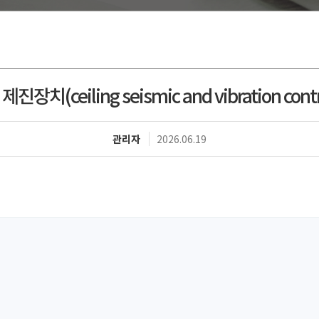
eiling seismic and vibration control d
관리자
2026.06.19