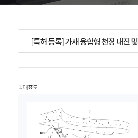
[특허 등록] 가새 융합형 천장 내진 및 제진장치(c
1. 대표도