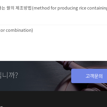
방법(method for producing rice containing activ
r combination)
십니까?
고객문의